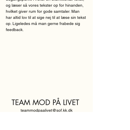
og læser så vores tekster op for hinanden, 
hvilket giver rum for gode samtaler. Man 
har altid lov til at sige nej til at læse sin tekst 
op. Ligeledes må man gerne frabede sig 
feedback.  
TEAM MOD PÅ LIVET
teammodpaalivet@sof.kk.dk
SVENDBORGGADE 3,
2100 KØBENHAVN Ø