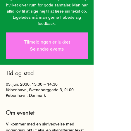
hvilket giver rum for gode samtaler. Man har
altid lov til at sige nej til at læse sin tekst op.
Ligeledes må man gerne frabede sig
Tilmeldingen er lukket
Se andre events
Tid og sted
03. jun. 2030, 13.00 – 14.30
København, Svendborggade 3, 2100
København, Danmark
Om eventet
Vi kommer med en skriveøvelse med 
udgangspunkt i f.eks. en skønlitterær tekst, 