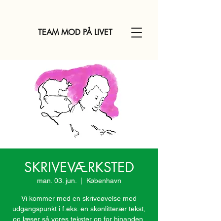
TEAM MOD PÅ LIVET
SKRIVEVÆRKSTED
man. 03. jun.
  |  
København
Vi kommer med en skriveøvelse med
udgangspunkt i f.eks. en skønlitterær tekst,
og læser så vores tekster op for hinanden,