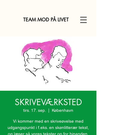
TEAM MOD PÅ LIVET
SKRIVEVÆRKSTED
tirs. 17. sep.
  |  
København
Vi kommer med en skriveøvelse med
udgangspunkt i f.eks. en skønlitterær tekst,
og læser så vores tekster op for hinanden,