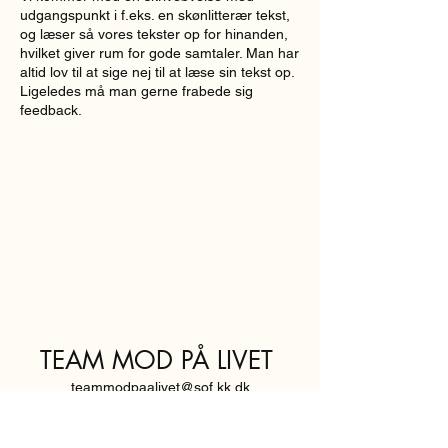
udgangspunkt i f.eks. en skønlitterær tekst,
og læser så vores tekster op for hinanden,
hvilket giver rum for gode samtaler. Man har
altid lov til at sige nej til at læse sin tekst op.
Ligeledes må man gerne frabede sig
feedback.
TEAM MOD PÅ LIVET
teammodpaalivet@sof.kk.dk
SVENDBORGGADE 3,
2100 KØBENHAVN Ø