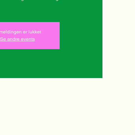
lmeldingen er lukket
Se andre events