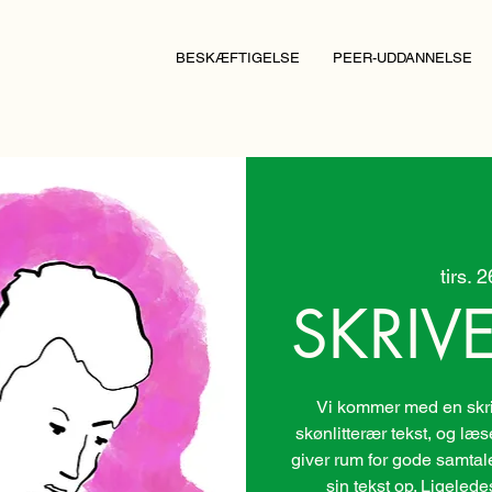
BESKÆFTIGELSE
PEER-UDDANNELSE
tirs. 
SKRIV
Vi kommer med en skri
skønlitterær tekst, og læs
giver rum for gode samtaler.
sin tekst op. Ligele