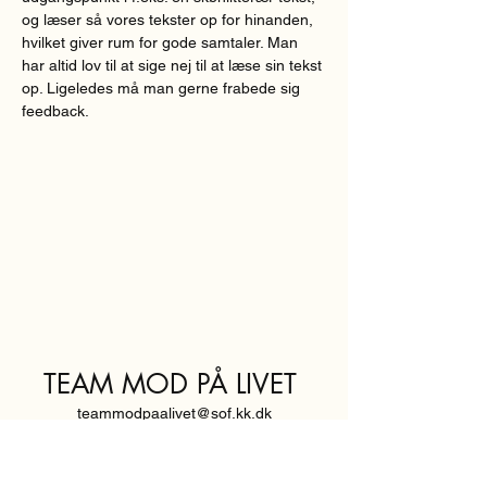
og læser så vores tekster op for hinanden, 
hvilket giver rum for gode samtaler. Man 
har altid lov til at sige nej til at læse sin tekst 
op. Ligeledes må man gerne frabede sig 
feedback.  
TEAM MOD PÅ LIVET
teammodpaalivet@sof.kk.dk
SVENDBORGGADE 3,
2100 KØBENHAVN Ø