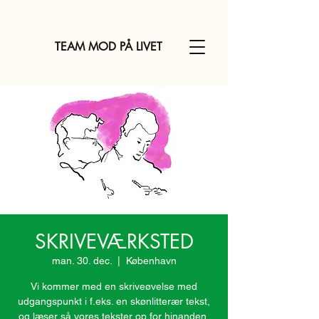
TEAM MOD PÅ LIVET
SKRIVEVÆRKSTED
man. 30. dec.
  |  
København
Vi kommer med en skriveøvelse med
udgangspunkt i f.eks. en skønlitterær tekst,
og læser så vores tekster op for hinanden,