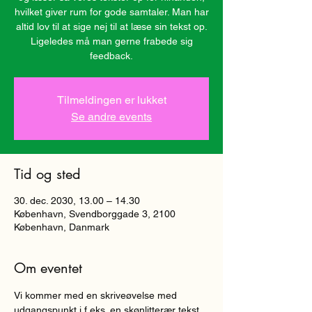
hvilket giver rum for gode samtaler. Man har
altid lov til at sige nej til at læse sin tekst op.
Ligeledes må man gerne frabede sig
Tilmeldingen er lukket
Se andre events
Tid og sted
30. dec. 2030, 13.00 – 14.30
København, Svendborggade 3, 2100
København, Danmark
Om eventet
Vi kommer med en skriveøvelse med 
udgangspunkt i f.eks. en skønlitterær tekst, 