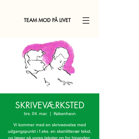
TEAM MOD PÅ LIVET
SKRIVEVÆRKSTED
tirs. 04. mar.
  |  
København
Vi kommer med en skriveøvelse med
udgangspunkt i f.eks. en skønlitterær tekst,
og læser så vores tekster op for hinanden,