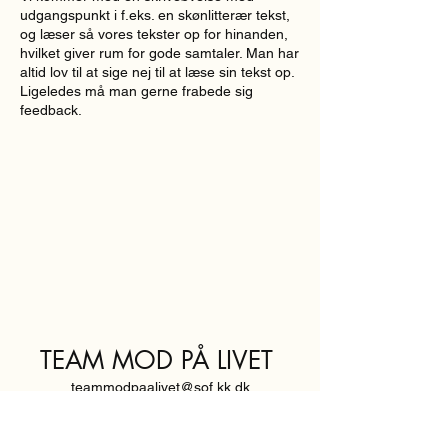
udgangspunkt i f.eks. en skønlitterær tekst,
og læser så vores tekster op for hinanden,
hvilket giver rum for gode samtaler. Man har
altid lov til at sige nej til at læse sin tekst op.
Ligeledes må man gerne frabede sig
feedback.
TEAM MOD PÅ LIVET
teammodpaalivet@sof.kk.dk
SVENDBORGGADE 3,
2100 KØBENHAVN Ø